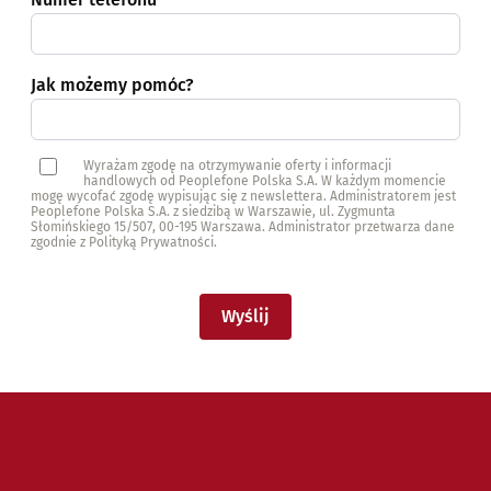
Jak możemy pomóc?
Wyrażam zgodę na otrzymywanie oferty i informacji
handlowych od Peoplefone Polska S.A. W każdym momencie
mogę wycofać zgodę wypisując się z newslettera. Administratorem jest
Peoplefone Polska S.A. z siedzibą w Warszawie, ul. Zygmunta
Słomińskiego 15/507, 00-195 Warszawa. Administrator przetwarza dane
zgodnie z Polityką Prywatności.
Wyślij