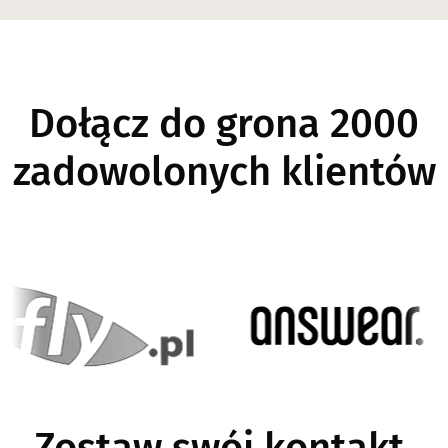
Dołącz do grona 2000
zadowolonych klientów
Image
Im
Zostaw swój kontakt,