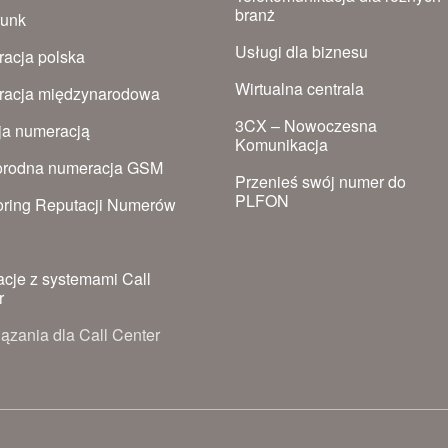
branż
runk
Usługi dla biznesu
acja polska
Wirtualna centrala
acja międzynarodowa
3CX – Nowoczesna
ja numeracją
Komunikacja
rodna numeracja GSM
Przenieś swój numer do
PLFON
oring Reputacji Numerów
S
acje z systemami Call
r
ązania dla Call Center