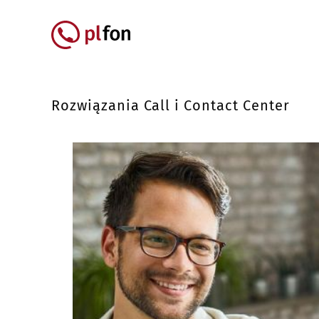
Przejdź do treści
Główna nawigacja
Rozwiązania Call i Contact Center