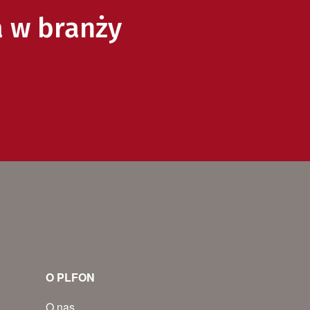
a w branży
O PLFON
O nas