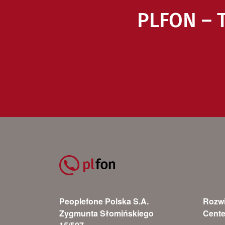
PLFON – T
Peoplefone Polska S.A.
Rozwi
Zygmunta Słomińskiego
Cente