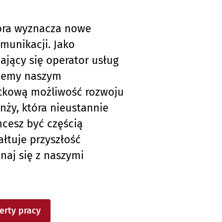
tóra wyznacza nowe
munikacji. Jako
ający się operator usług
ujemy naszym
tkową możliwość rozwoju
ży, która nieustannie
chcesz być częścią
ałtuje przyszłość
naj się z naszymi
erty pracy