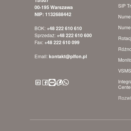
15/507
SIP T
00-195 Warszawa
NIP: 1132688442
Numer
Numer
BOK:
+48 222 610 610
Sprzedaż:
+48 222 610 600
Rotac
Fax:
+48 222 610 099
Różno
Email:
kontakt@plfon.pl
Monit
VSM
Integr
Cente
Rozwi